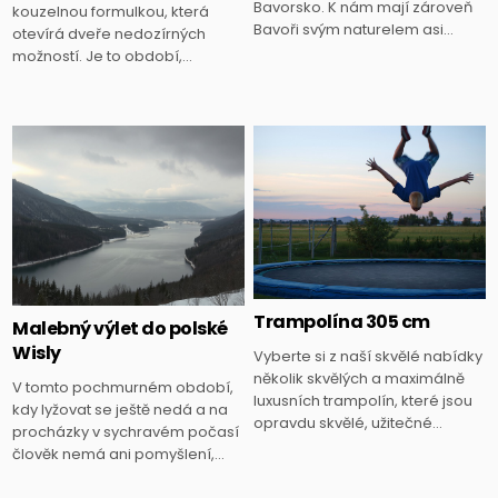
Bavorsko. K nám mají zároveň
kouzelnou formulkou, která
Bavoři svým naturelem asi…
otevírá dveře nedozírných
možností. Je to období,…
Posted
Posted
in
in
Trampolína 305 cm
Malebný výlet do polské
Wisly
Vyberte si z naší skvělé nabídky
několik skvělých a maximálně
V tomto pochmurném období,
luxusních trampolín, které jsou
kdy lyžovat se ještě nedá a na
opravdu skvělé, užitečné…
procházky v sychravém počasí
člověk nemá ani pomyšlení,…