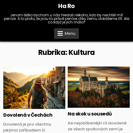
Skip
Ha Ro
to
content
Jenom těžko bychom u nás hledali někoho, kdo by nechtěl mít
peníze. A to proto, že jsou to právě peníze, díky čemu dokážeme žít. Ale
co když je jich málo?
Menu
Rubrika:
Kultura
Posted
Posted
in
in
Na skok u sousedů
Dovolená v Čechách
Asi nejoblíbenější cíl dovolené
Dovolená je pro všechny
ze všech spolkových zemí je
jakýmsi zaříkadlem či