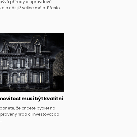
bývá přírody a opravdové
kolo nás již velice málo. Přesto
Posted
in
ovitost musí být kvalitní
odnete, že chcete bydlet na
pravený hrad či investovat do
…