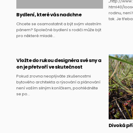
„http://www
html40/loose
rodinu, není
Bydlení, které vás nadchne
tak. Je třeb
Chcete se osamostatnit a být svým vlastním
pánem? Společné bydlení s rodiči může být
pro některé mladé…
Vložte do rukou designéra své sny a
on je přetvoří ve skutečnost
Posted
Pokud zrovna neoplýváte zkušenostmi
in
bytového architekta a rýsování a plánování
není vaším silným koníčkem, poohlédněte
se po…
Divoká př