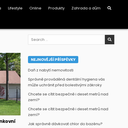
a
Lifestyle
Online
Produkty
Zahrada a dům
Search
for:
NEJNOVĚJŠÍ PŘÍSPĚVKY
Daň z nabytí nemovitosti
Správně prováděná dentální hygiena vás
může uchránit před bolestivými zákroky
Chcete se cítit bezpečně i deset metrů nad
zemí?
Chcete se cítit bezpečně i deset metrů nad
zemí?
ankovní
Jak správně dávkovat chlor do bazénu?