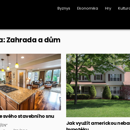
Byznys
Ekonomika
Hry
Kultur
a:
Zahrada a dům
Posted
Posted
in
in
 svého stavebního snu
Jak využít americkou neb
//EN“
hypotéku