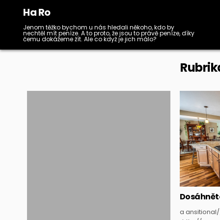
Skip
Ha Ro
to
content
Jenom těžko bychom u nás hledali někoho, kdo by
nechtěl mít peníze. A to proto, že jsou to právě peníze, díky
čemu dokážeme žít. Ale co když je jich málo?
Rubrik
Posted
in
Dosáhněte
a ansitional