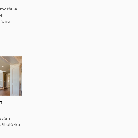
umožňuje
i.
 třeba
m
ování
žit otázku