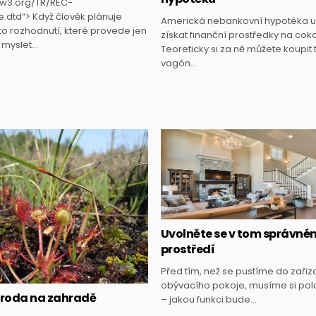
.w3.org/TR/REC-
.dtd“> Když člověk plánuje
Americká nebankovní hypotéka 
 to rozhodnutí, které provede jen
získat finanční prostředky na cokol
a myslet…
Teoreticky si za ně můžete koupit
vagón…
Posted
Posted
in
in
Uvolněte se v tom správné
prostředí
Před tím, než se pustíme do zařiz
obývacího pokoje, musíme si polo
íroda na zahradě
– jakou funkci bude…