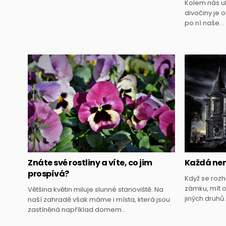
Kolem nás u
divočiny je o
po ní naše…
Posted
in
Znáte své rostliny a víte, co jim
Každá nem
prospívá?
Když se rozh
zámku, mít o
Většina květin miluje slunné stanoviště. Na
jiných druhů
naší zahradě však máme i místa, která jsou
zastíněná například domem…