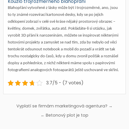
Kouzlo trojrozměrného blahopřání
Blahopřání vytvořené z lásky může být i trojrozměrné, ano, jsou
to ty známé rozevírací kartonové desky, kdy se po jejich
odklopení zobrazí v celé své kráse nějaký prostorový obrazec –
květiny, domek, zvířátka, auta atd. Pokládáte-li si otázku,
jak
vyrobit 3D přání k narozeninám
, můžete se inspirovat některými
hotovými projekty a zamyslet se nad tím, zda by nebylo od věci
tentokrát odsunout notebook a mobil do pozadí a vrátit se tak
trochu nostalgicky do časů, kdy u domu zvonil pošťák a roznášel
dopisy a pohlednice, z nichž některé máme spolu s papírovými
fotografiemi analogových fotoaparátů ještě uschované ve skříni.
3.7/5 - (7 votes)
Navigace
Vyplatí se firmám marketingová agentura? →
pro
← Betonový plot je top
příspěvek