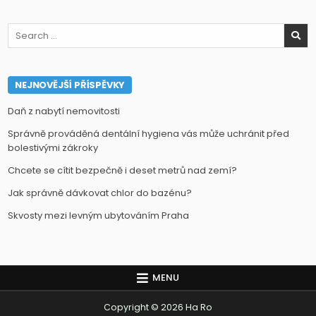
Search
for:
NEJNOVĚJŠÍ PŘÍSPĚVKY
Daň z nabytí nemovitosti
Správně prováděná dentální hygiena vás může uchránit před
bolestivými zákroky
Chcete se cítit bezpečně i deset metrů nad zemí?
Jak správně dávkovat chlor do bazénu?
Skvosty mezi levným ubytováním Praha
MENU
Copyright © 2026 Ha Ro