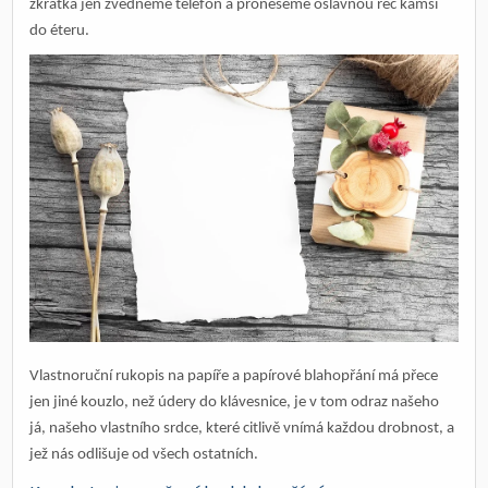
zkrátka jen zvedneme telefon a proneseme oslavnou řeč kamsi
do éteru.
Vlastnoruční rukopis na papíře a papírové blahopřání má přece
jen jiné kouzlo, než údery do klávesnice, je v tom odraz našeho
já, našeho vlastního srdce, které citlivě vnímá každou drobnost, a
jež nás odlišuje od všech ostatních.