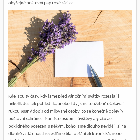
obyčejné poštovní papírové zásilce.
Kde jsou ty časy, kdy jsme před vánočními svátky rozesílali i
několik desítek pohlednic, anebo kdy jsme toužebně očekávali
rukou psaný dopis od milované osoby, co se konečně objeví v
poštovní schránce. Namísto osobní návštěvy a gratulace,
poklidného posezení s někým, koho jsme dlouho neviděli, si na
dlouhé vzdálenosti rozesíláme blahopřání elektronická, nebo