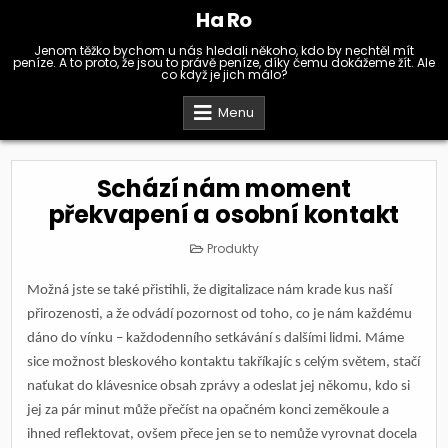
Skip
Ha Ro
to
content
Jenom těžko bychom u nás hledali někoho, kdo by nechtěl mít
peníze. A to proto, že jsou to právě peníze, díky čemu dokážeme žít. Ale
co když je jich málo?
Menu
Schází nám moment
překvapení a osobní kontakt
Posted
Produkty
in
Možná jste se také přistihli, že digitalizace nám krade kus naší
přirozenosti, a že odvádí pozornost od toho, co je nám každému
dáno do vínku – každodenního setkávání s dalšími lidmi. Máme
sice možnost bleskového kontaktu takříkajíc s celým světem, stačí
naťukat do klávesnice obsah zprávy a odeslat jej někomu, kdo si
jej za pár minut může přečíst na opačném konci zeměkoule a
ihned reflektovat, ovšem přece jen se to nemůže vyrovnat docela