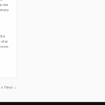
si vše
strany
ička
 už je
ovoce,
v Třinci →