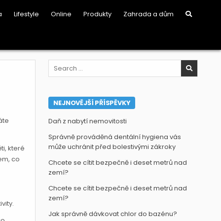
a
Lifestyle
Online
Produkty
Zahrada a dům
Search
for:
NEJNOVĚJŠÍ PŘÍSPĚVKY
áte
Daň z nabytí nemovitosti
Správně prováděná dentální hygiena vás
může uchránit před bolestivými zákroky
ti, které
tem, co
Chcete se cítit bezpečně i deset metrů nad
zemí?
Chcete se cítit bezpečně i deset metrů nad
zemí?
vity.
Jak správně dávkovat chlor do bazénu?
co