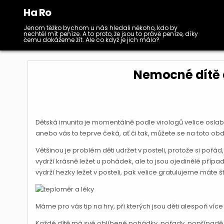
Skip
Ha Ro
to
content
Jenom těžko bychom u nás hledali někoho, kdo by
nechtěl mít peníze. A to proto, že jsou to právě peníze, díky
čemu dokážeme žít. Ale co když je jich málo?
Nemocné dítě 
Dětská imunita je momentálně podle virologů velice osl
anebo vás to teprve čeká, ať či tak, můžete se na toto obd
Většinou je problém děti udržet v posteli, protože si pořád, 
vydrží krásně ležet u pohádek, ale to jsou ojedinělé přípa
vydrží hezky ležet v posteli, pak velice gratulujeme máte št
Máme pro vás tip na hry, při kterých jsou děti alespoň více v
Každé dítě má své oblíbené pohádky, pořady, popřípadě z