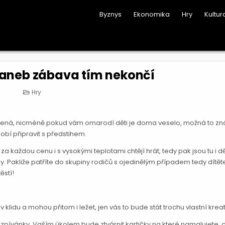
Byznys
Ekonomika
Hry
Kultur
aneb zábava tím nekončí
Posted
Hry
in
abená, nicméně pokud vám omarodí děti je doma veselo, možná to zn
obí připravit s předstihem.
za každou cenu i s vysokými teplotami chtějí hrát, tedy pak jsou tu i dě
dy. Pakliže patříte do skupiny rodičů s ojedinělým případem tedy dítě
ěstí!
 klidu a mohou přitom i ležet, jen vás to bude stát trochu vlastní kreati
pívánky. Vaším úkolem bude ztvárnit kartičky na které namalujete, 