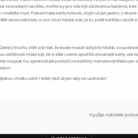
e na kreslení necítíte, mohla by pro vás být záchranou tiskárna, kde 
m osvěžíte mysl. Pokud máte karty hotové, chybí už jen jedno, z druhé 
dítěti ukazovat karty a ono musí hádat, kdo je to, poté kartičku otočit a
ete jí trochu ztížit a to tak, že bude muset dotyčný hádat, co postav
u obtížnosti může být, že si dítě i samo spočítá uhodnuté karty, ale to
ujete naopak hru zjednodušit postačí na kartičky namalovat třeba jen 
ladou!
akou chvilku udrží i ležet, teď už jen aby se uzdravilo!
Využije nabídek práce 