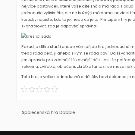
nejvíce postaviček, které vaše dítě zná a má rádo. Pokud s
jednoduše vytiskněte, ale ne každý ji má doma, navíc si tí
kartičky napište, kdo to je, nebo co je to. Principem hry je 
zkontrolovat, zda je odpověď správná!
Pokud je dítko starší anebo vám přijde hra jednoduchá můž
třeba ráda dělá, jí anebo s kým se ráda baví. Další varianto
jen opravdu pro zdatnější šikovnější děti. Jestliže potřeb
zeleninu, zvířátka, oblečení, zkrátka fantazii se meze nek
Tato hra je velice jednoduchá a dětičky baví dokonce je něj
Navigace
← Společenská hra Dobble
pro
příspěvek