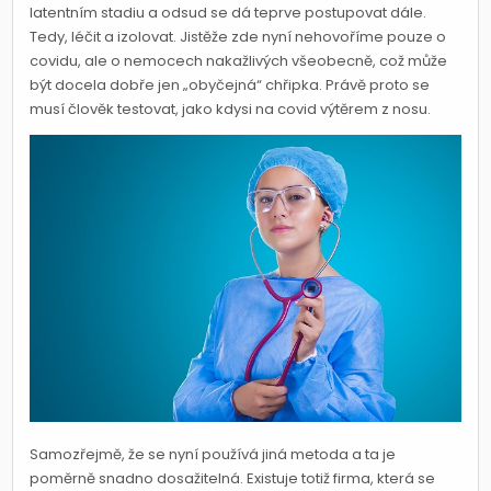
latentním stadiu a odsud se dá teprve postupovat dále.
Tedy, léčit a izolovat. Jistěže zde nyní nehovoříme pouze o
covidu, ale o nemocech nakažlivých všeobecně, což může
být docela dobře jen „obyčejná“ chřipka. Právě proto se
musí člověk testovat, jako kdysi na covid výtěrem z nosu.
Samozřejmě, že se nyní používá jiná metoda a ta je
poměrně snadno dosažitelná. Existuje totiž firma, která se