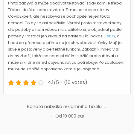
tímto zabývá a může dodávat testovací sady kam je třeba.
Třeba i do škol nebo továren. Firma nese sice název
CovidExpert, ale nezabývá se pochopitelně jen touto
nemocí. To by se asi neuživila. Vyrábí proto testovací sady
dle potřeby a není vůbec nic složitého si je objednat podle
potřeby. Postačí jen kliknutí na následující odkaz
CorDx
, a
hned se přenesete přímo na jejich webové stránky. Mají je
skvěle postaveny a perfektně funkční. Zákazník ihned vidí
druhy zboží, takže se nemusí ničím složitě prohrabávat a
může si klidně ihned objednávat co potřebuje. Po zaplacení
mu bude zbožíé dopraveno kam si jej objedná.
4.1/5 - (10 votes)
Navigace
Bohatá nabídka reklamního textilu →
pro
← Od 10 000 eur
příspěvek