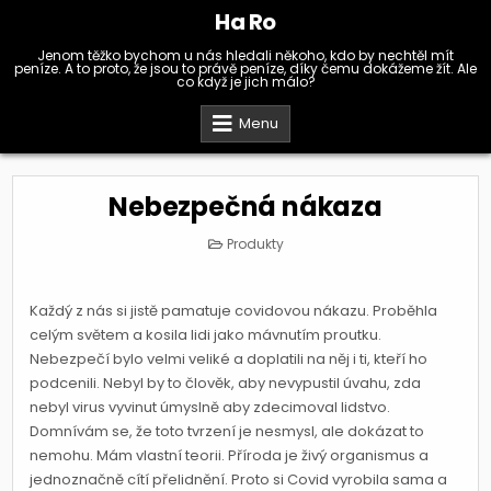
Skip
Ha Ro
to
content
Jenom těžko bychom u nás hledali někoho, kdo by nechtěl mít
peníze. A to proto, že jsou to právě peníze, díky čemu dokážeme žít. Ale
co když je jich málo?
Menu
Nebezpečná nákaza
Posted
Produkty
in
Každý z nás si jistě pamatuje covidovou nákazu. Proběhla
celým světem a kosila lidi jako mávnutím proutku.
Nebezpečí bylo velmi veliké a doplatili na něj i ti, kteří ho
podcenili. Nebyl by to člověk, aby nevypustil úvahu, zda
nebyl virus vyvinut úmyslně aby zdecimoval lidstvo.
Domnívám se, že toto tvrzení je nesmysl, ale dokázat to
nemohu. Mám vlastní teorii. Příroda je živý organismus a
jednoznačně cítí přelidnění. Proto si Covid vyrobila sama a