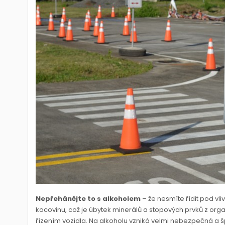
Nepřehánějte to s alkoholem
– že nesmíte řídit pod vl
kocovinu, což je úbytek minerálů a stopových prvků z or
řízením vozidla. Na alkoholu vzniká velmi nebezpečná a šp