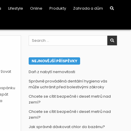
a
Lifestyle
Online
Produkty
Zahrada a dům
Search
for:
NEJNOVĚJŠÍ PŘÍSPĚVKY
ržovat
Daň z nabytí nemovitosti
Správně prováděná dentální hygiena vás
může uchránit před bolestivými zákroky
rospánku
 spát
Chcete se cítit bezpečně i deset metrů nad
 a
zemí?
Chcete se cítit bezpečně i deset metrů nad
zemí?
Jak správně dávkovat chlor do bazénu?