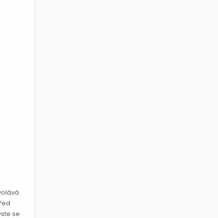
volává
před
yste se