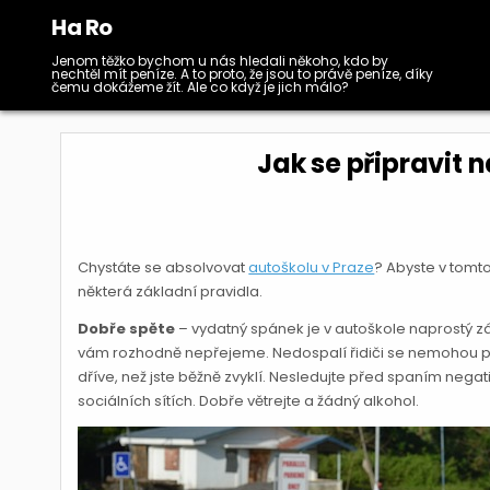
Skip
Ha Ro
to
content
Jenom těžko bychom u nás hledali někoho, kdo by
nechtěl mít peníze. A to proto, že jsou to právě peníze, díky
čemu dokážeme žít. Ale co když je jich málo?
Jak se připravit 
Chystáte se absolvovat
autoškolu v Praze
? Abyste v tomt
některá základní pravidla.
Dobře spěte
– vydatný spánek je v autoškole naprostý zá
vám rozhodně nepřejeme. Nedospalí řidiči se nemohou plně
dříve, než jste běžně zvyklí. Nesledujte před spaním nega
sociálních sítích. Dobře větrejte a žádný alkohol.