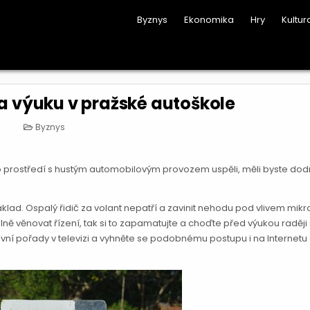
Byznys
Ekonomika
Hry
Kultur
na výuku v pražské autoškole
Posted
Byznys
in
o prostředí s hustým automobilovým provozem uspěli, měli byste dod
klad. Ospalý řidič za volant nepatří a zavinit nehodu pod vlivem mik
 věnovat řízení, tak si to zapamatujte a choďte před výukou raději
tivní pořady v televizi a vyhněte se podobnému postupu i na Internetu