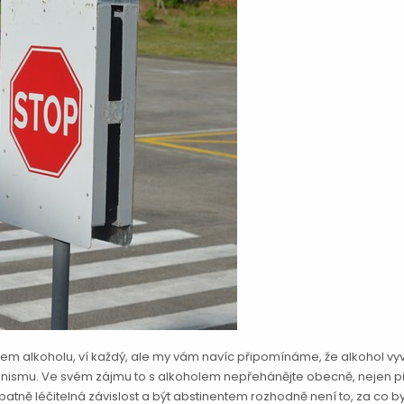
ivem alkoholu, ví každý, ale my vám navíc připomínáme, že alkohol vy
ganismu. Ve svém zájmu to s alkoholem nepřehánějte obecně, nejen 
atně léčitelná závislost a být abstinentem rozhodně není to, za co b